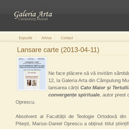
Expozitii
Arhiva
Contact
Lansare carte (2013-04-11)
Ne face plăcere să vă invităm sâmbăt
12, la Galeria Arta din Câmpulung Mu
lansarea cărții
Cato Maior și Tertulli
convergențe spirituale
, autor preot 
Oprescu.
Absolvent al Facultății de Teologie Ortodoxă din c
Pitești, Marius-Daniel Oprescu a obținut titlul științif