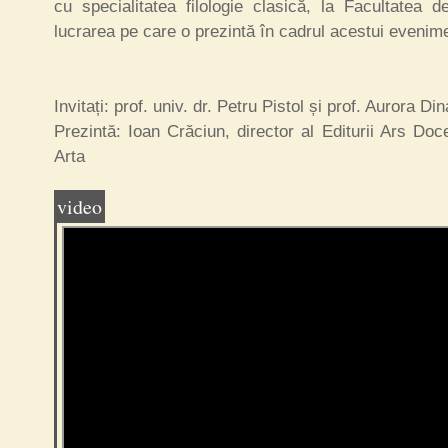
cu specialitatea filologie clasică, la Facultatea d
lucrarea pe care o prezintă în cadrul acestui evenime
Invitați: prof. univ. dr. Petru Pistol și prof. Aurora
Din
Prezintă: Ioan Crăciun, director al Editurii Ars Doc
Arta
video