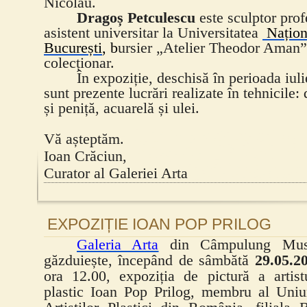
Nicolau.
Dragoș Petculescu
este sculptor profe
asistent universitar la Universitatea
Națion
București
, b
ursier „Atelier Theodor Aman”,
colecționar.
În expoziție, deschisă în perioada iul
sunt prezente lucrări realizate în tehnicile:
și peniță, acuarelă și ulei.
Vă așteptăm.
Ioan Crăciun,
Curator al Galeriei Arta
EXPOZIȚIE IOAN POP PRILOG
Galeria Arta
din Câmpulung Mus
găzduiește, începând de sâmbătă
29.05.2
ora 12.00, expoziția de pictură a artist
plastic
Ioan Pop Prilog, membru al Uniu