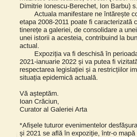
Dimitrie Ionescu-Berechet, Ion Barbu) s
Actuala manifestare ne întărește 
etapa 2008-2011 poate fi caracterizată c
tinerețe a galeriei, de consolidare a une
unei istorii a acesteia, contribuind la b
actual.
Expoziția va fi deschisă în perioa
2021-ianuarie 2022 și va putea fi vizitat
respectarea legislației și a restricțiilor 
situația epidemică actuală.
Vă așteptăm.
Ioan Crăciun,
Curator al Galeriei Arta
*Afișele tuturor evenimentelor desfășura
și 2021 se află în expoziție, într-o mapă