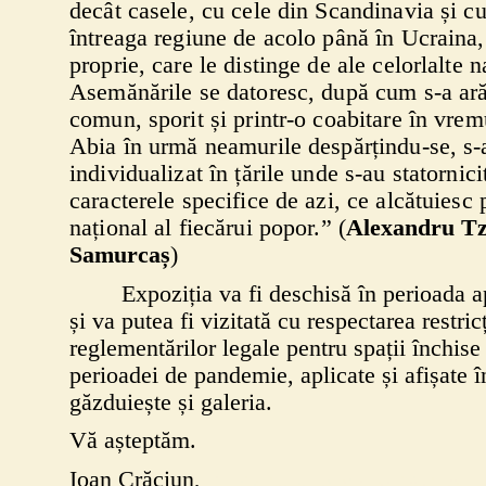
decât casele, cu cele din Scandinavia și cu
întreaga regiune de acolo până în Ucraina, 
proprie, care le distinge de ale celorlalte n
Asemănările se datoresc, după cum s-a ară
comun, sporit și printr-o coabitare în vrem
Abia în urmă neamurile despărțindu-se, s-
individualizat în țările unde s-au statornic
caracterele specifice de azi, ce alcătuiesc
național al fiecărui popor.” (
Alexandru Tz
Samurcaș
)
Expoziția va fi deschisă în perioada 
și va putea fi vizitată cu respectarea restricț
reglementărilor legale pentru spații închise
perioadei de pandemie, aplicate și afișate î
găzduiește și galeria.
Vă așteptăm.
Ioan Crăciun,