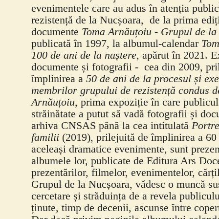
evenimentele care au adus în atenția publi
rezistență de la Nucșoara, de la prima ediți
documente
Toma Arnăuțoiu - Grupul de la
publicată în 1997, la albumul-calendar
Tom
100 de ani de la naștere
, apărut în 2021. E
documente și fotografii - cea din 2009, pri
împlinirea a
50 de ani de la procesul și ex
membrilor grupului de rezistență condus 
Arnăuțoiu,
prima expoziție în care publicul 
străinătate a putut să vadă fotografii și do
arhiva CNSAS până la cea intitulată
Portre
familii
(2019), prilejuită de împlinirea a 60
aceleași dramatice evenimente, sunt prezen
albumele lor, publicate de Editura Ars Doc
prezentărilor, filmelor, evenimentelor, cărți
Grupul de la Nucșoara, vădesc o muncă sus
cercetare și străduința de a revela publicul
ținute, timp de decenii, ascunse între coperț