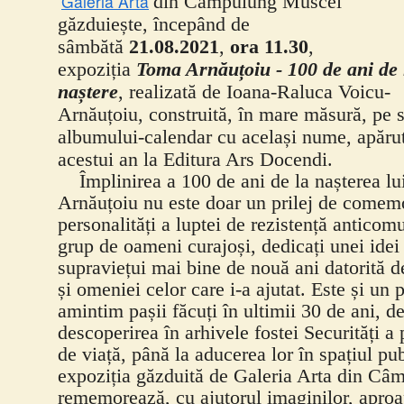
Galeria Arta
din Câmpulung Muscel
găzduiește, începând de
sâmbătă
21.08.2021
,
ora 11.30
,
expoziția
Toma Arnăuțoiu - 100 de ani de 
naștere
, r
ealizată de Ioana-Raluca Voicu-
Arnăuțoiu, construită, în mare măsură, pe s
albumului-calendar cu același nume, apăru
acestui an la Editura Ars Docendi.
Împlinirea a 100 de ani de la nașterea l
Arnăuțoiu nu este doar un prilej de comem
personalități a luptei de rezistență anticomu
grup de oameni curajoși, dedicați unei idei
supraviețui mai bine de nouă ani datorită 
și omeniei celor care i-a ajutat. Este și un p
amintim pașii făcuți în ultimii 30 de ani, de
descoperirea în arhivele fostei Securități a 
de viață, până la aducerea lor în spațiul pub
expoziția găzduită de Galeria Arta din Câ
rememorează, cu ajutorul imaginilor, aproa