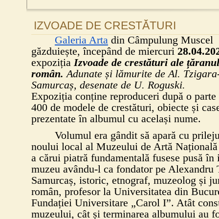
IZVOADE DE CRESTĂTURI
Galeria Arta
din Câmpulung Muscel
găzduiește, începând de miercuri
28.04.20
expoziția
Izvoade de crestături ale țăranu
român.
Adunate și lămurite de Al.
Tzigara
Samurcaș, desenate de U. Roguski.
Expoziția conține reproduceri după o parte 
400 de modele de crestături, obiecte și cas
prezentate în albumul cu același nume.
Volumul era gândit să apară cu prileju
noului local al Muzeului de Artă Națională
a cărui piatră fundamentală fusese pusă în 
muzeu avându-l ca fondator pe Alexandru 
Samurcaș, istoric, etnograf, muzeolog și jur
român, profesor la Universitatea din Bucureș
Fundației Universitare „Carol I”. Atât const
muzeului, cât și terminarea albumului au fo