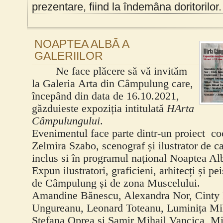
prezentare, fiind la îndemâna doritorilor.
NOAPTEA ALBĂ A
GALERIILOR
Ne face plăcere să vă invităm
la
Galeria
Arta din Câmpulung care,
începând din data de 16.10.2021,
găzduieste expoziția intitulată
HArta
Câmpulungului
.
Evenimentul face parte dintr-un proiect co
Zelmira Szabo, scenograf și ilustrator de ca
inclus si în programul național Noaptea Alb
Expun ilustratori, graficieni, arhitecți și pei
de Câmpulung și de zona Muscelului.
Amandine Bănescu, Alexandra Nor, Cinty 
Ungureanu, Leonard Toteanu, Luminița Mi
Ștefana Oprea și Samir Mihail Vancica, Mi