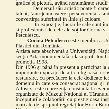
grafica și pictura, având nenumărate studii
Demersul său artistic poate fi caracte
talent, (auto)cunoaștere, perseverență, asu
convertirea suferinței în linie și culoare.
În expoziție, lucrările sale sunt înca
și profesionist de cele ale soților Corina ș
Petculescu.
Corina Petculescu
este membră a Uniu
Plastici din România.
Artista este absolventă a Universității Nați
secția Artă monumentală, clasa prof. Ion G
promoția 1998.
Din 1996 și până în prezent a participat la
importante expoziții de artă religioasă, con
restaurare, cu precădere la cele dedicate ico
domeniu în care s-a consacrat național și in
A fost și este o prezență constantă la even
organizate de Muzeul Național al Țăranul
începuturile colaborării cu prestigioasa insti
marcate de sprijinul regretaților Horia Bern