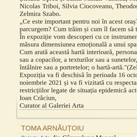
Nicolas Triboi, Silvia Ciocoveanu, Theodo
Zelmira Szabo.
„Ce este important pentru noi în acest ora
parcurgem? Cum trăim și cum îl facem să t
În expoziție vom descoperi cu ce instrumen
măsura dimensiunea emoțională a unui spaț
Cum arată această hartă interioară, personal
sau a copacilor, a texturilor sau a sunetelor
întâlnire sau a portretelor; o hartă-artă."(Z
Expoziția va fi deschisă în perioada 16 oc
noiembrie 2021 și va fi vizitată cu respect
restricțiilor legate de situația epidemică act
Ioan Crăciun,
Curator al Galeriei Arta
TOMA ARNĂUȚOIU