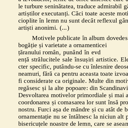
le turbure seninătatea, traduce admirabil g
artiștilor executanți. Căci toate aceste mot
cioplite
în lemn nu sunt decât reflexul gân
artiști anonimi. (...)
Motivele publicate în album dovede
bogăție și varietate a ornamenticei
țăranului
român,
punând
în
evd
ență
strălucitele
sale
însușir
i
artistice.
El
cter specific, putându-se cu înlesnire deose
neamuri,
fără ca pentru aceasta toate izvo
fi considerate ca originale. Multe din moti
regăsesc și la alte popoare: din Scandinavi
Desvoltarea motivelor primordiale și mai 
coordonarea și comasarea lor sunt însă pro
nostru. Furci așa de mândre și cu atât de 
ornamentație nu se întâlnesc la niciun alt 
bisericuțele noastre de lemn, care se ase