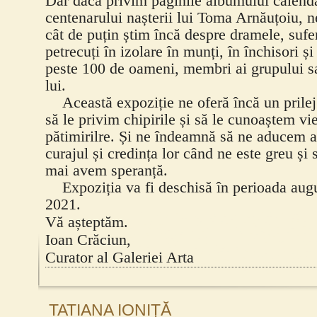
Dar dacă privim paginile albumului calend
centenarului nașterii lui Toma Arnăuțoiu,
cât de puțin știm încă despre dramele, sufer
petrecuți în izolare în munți, în închisori ș
peste 100 de oameni, membri ai grupului sa
lui.
Această expoziție ne oferă încă un prilej 
să le privim chipirile și să le cunoaștem vie
pătimirilre. Și ne îndeamnă să ne aducem 
curajul și credința lor când ne este greu și
mai avem speranță.
Expoziția va fi deschisă în perioada aug
2021.
Vă așteptăm.
Ioan Crăciun,
Curator al Galeriei Arta
TATIANA IONIȚĂ