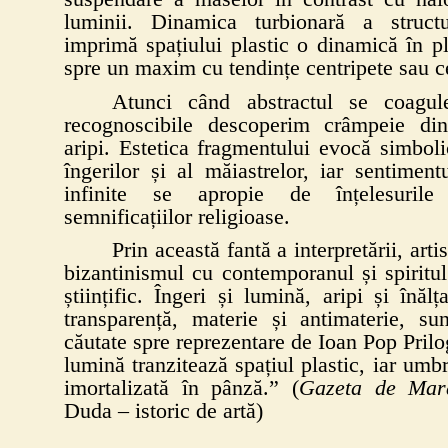
luminii. Dinamica turbionară a structur
imprimă spațiului plastic o dinamică în pl
spre un maxim cu tendințe centripete sau c
Atunci când abstractul se coagu
recognoscibile descoperim crâmpeie din
aripi. Estetica fragmentului evocă simboli
îngerilor și al măiastrelor, iar sentimentul
infinite se apropie de înțelesurile
semnificațiilor religioase.
Prin această fantă a interpretării, arti
bizantinismul cu contemporanul și spiritul
științific. Îngeri și lumină, aripi și înălț
transparență, materie și antimaterie, sun
căutate spre reprezentare de Ioan Pop Pril
lumină tranzitează spațiul plastic, iar umb
imortalizată în pânză.” (
Gazeta de Mar
Duda – istoric de artă)