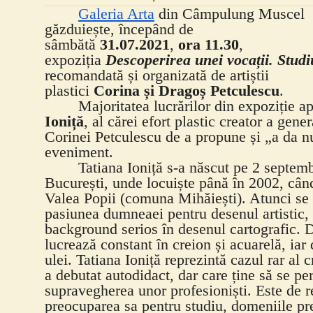
Galeria Arta
din Câmpulung Muscel
găzduiește, începând de
sâmbătă
31.07.2021
,
ora 11.30
,
expoziția
Descoperirea unei vocații. Studi
recomandată și organizată de artiștii
plastici
Corina și Dragoș Petculescu
.
Majoritatea lucrărilor din expoziție a
Ioniță
, al cărei efort plastic creator a gener
Corinei Petculescu de a propune și „a da 
eveniment.
Tatiana Ioniță s-a născut pe 2 septemb
București, unde locuiște până în 2002, cân
Valea Popii (comuna Mihăiești). Atunci se 
pasiunea dumneaei pentru desenul artistic,
background serios în desenul cartografic. 
lucrează constant în creion și acuarelă, iar
ulei.
Tatiana Ioniță reprezintă cazul rar al c
a debutat autodidact, dar care ține să se pe
supravegherea unor profesioniști. Este de 
preocuparea sa pentru studiu, domeniile pre