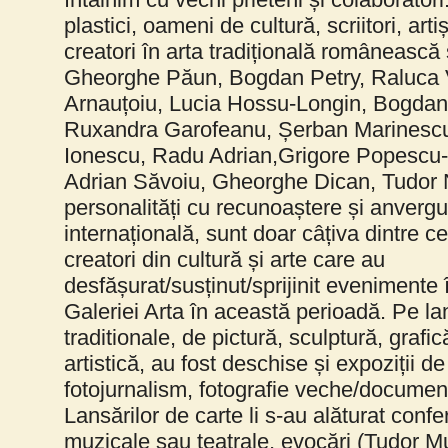
plastici, oameni de cultură, scriitori, artiș
creatori în arta tradițională românească
Gheorghe Păun, Bogdan Petry, Raluca 
Arnauțoiu, Lucia Hossu-Longin, Bogda
Ruxandra Garofeanu, Șerban Marinescu
Ionescu, Radu Adrian,Grigore Popescu
Adrian Săvoiu, Gheorghe Dican, Tudor N
personalități cu recunoaștere și anvergu
internațională, sunt doar câțiva dintre c
creatori din cultură și arte care au
desfășurat/susținut/sprijinit evenimente 
Galeriei Arta în această perioadă. Pe la
traditionale, de pictură, sculptură, grafic
artistică, au fost deschise și expoziții de 
fotojurnalism, fotografie veche/documen
Lansărilor de carte li s-au alăturat confer
muzicale sau teatrale, evocări (Tudor 