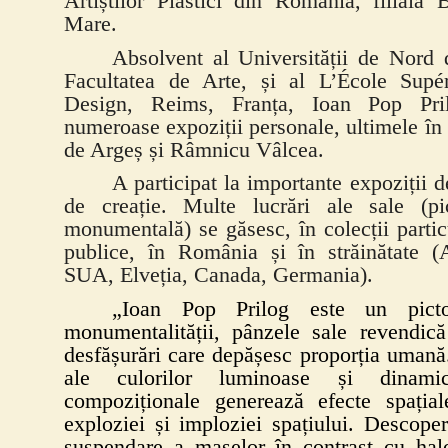
Artiștilor Plastici din România, filiala 
Mare.
Absolvent al Universității de Nord
Facultatea de Arte, și al L’École Supér
Design, Reims, Franța, Ioan Pop Pri
numeroase expoziții personale, ultimele în
de Argeș și Râmnicu Vâlcea.
A participat la importante expoziții d
de creație. Multe lucrări ale sale (pi
monumentală) se găsesc, în colecții partic
publice, în România și în străinătate (A
SUA, Elveția, Canada, Germania).
„Ioan Pop Prilog este un pict
monumentalității, pânzele sale revendică 
desfășurări care depășesc proporția umană.
ale culorilor luminoase și dinamica
compoziționale generează efecte spațiale
exploziei și imploziei spațiului. Descoper
suspendare a maselor în contrast cu hal