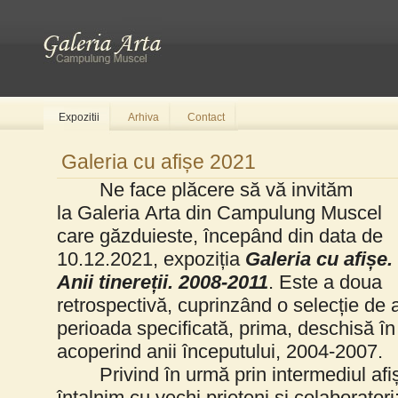
Expozitii
Arhiva
Contact
Galeria cu afișe 2021
Ne face plăcere să vă invităm
la
Galeria
Arta din Campulung Muscel
care găzduieste, începând din data de
10.12.2021, expoziția
Galeria
cu afișe.
Anii tinereții. 2008-2011
. Este a doua
retrospectivă, cuprinzând o selecție de a
perioada specificată, prima, deschisă în
acoperind anii începutului, 2004-2007.
Privind în urmă prin intermediul afiș
întalnim cu vechi prieteni și colaboratori: 