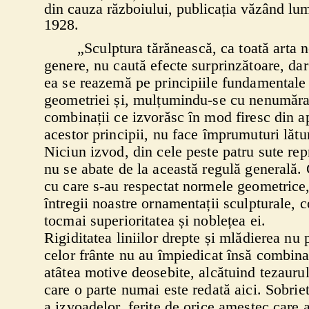
din cauza războiului, publicația văzând lum
1928.
„Sculptura tărănească, ca toată arta n
genere, nu caută efecte surprinzătoare, dar
ea se reazemă pe principiile fundamentale
geometriei și, mulțumindu-se cu nenumăra
combinații ce izvorăsc în mod firesc din 
acestor principii, nu face împrumuturi lătu
Niciun izvod, din cele peste patru sute rep
nu se abate de la această regulă generală
cu care s-au respectat normele geometrice
întregii noastre ornamentații sculpturale, c
tocmai superioritatea și noblețea ei.
Rigiditatea liniilor drepte și mlădierea nu 
celor frânte nu au împiedicat însă combina
atâtea motive deosebite, alcătuind tezaurul
care o parte numai este redată aici. Sobrie
a izvoadelor, ferite de orice amestec care a