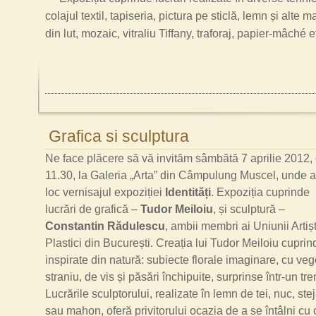
colajul textil, tapiseria, pictura pe sticlă, lemn și alte 
din lut, mozaic, vitraliu Tiffany, traforaj, papier-
mâché et
Grafica si sculptura
Ne face plăcere să vă invităm sâmbătă 7 aprilie 2012,
11.30, la Galeria „Arta” din Câmpulung Muscel, unde a
loc vernisajul expoziției
Identită
ți
. Expoziția cuprinde
lucrări de grafică –
Tudor Meiloiu
, și sculptură –
Constantin Rădulescu
, ambii membri ai Uniunii Artișt
Plastici din București. Creația lui Tudor Meiloiu cupri
inspirate din natură: subiecte florale imaginare, cu vege
straniu, de vis și păsări închipuite, surprinse într-un trem
Lucrările sculptorului, realizate în lemn de tei, nuc, ste
sau mahon, oferă privitorului ocazia de a se întâlni c