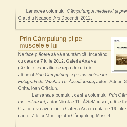
Lansarea volumului
Câmpulungul medieval și pr
Claudiu Neagoe, Ars Docendi, 2012.
Prin Câmpulung și pe
muscelele lui
Ne face pl
ăcere să vă anunțăm că, începând
cu data de 7 iulie 2012, Galeria Arta va
găzdui o expoziție de reproduceri din
albumul
Prin Câmpulung și pe muscelele lui.
Fotografii de Nicolae Th. Åžtefănescu
, autori: Adrian
Chița, Ioan Crăciun.
Lansarea albumului, ca și a volumului
Prin Câm
muscelele lui
, autor Nicolae Th. Åžtefănescu, ediție fa
Crăciun, va avea loc la Galeria Arta în data de 19 iulie
cadrul Zilelor Municipiului Câmpulung Muscel.