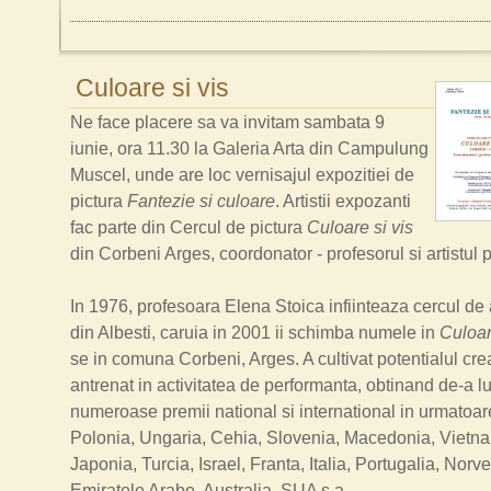
Culoare si vis
Ne face placere sa va invitam sambata 9
iunie, ora 11.30 la Galeria Arta din Campulung
Muscel, unde are loc vernisajul expozitiei de
pictura
Fantezie si culoare
. Artistii expozanti
fac parte din Cercul de pictura
Culoare si vis
din Corbeni Arges, coordonator - profesorul si artistul 
In 1976, profesoara Elena Stoica infiinteaza cercul de 
din Albesti, caruia in 2001 ii schimba numele in
Culoar
se in comuna Corbeni, Arges. A cultivat potentialul creat
antrenat in activitatea de performanta, obtinand de-a l
numeroase premii national si international in urmatoare
Polonia, Ungaria, Cehia, Slovenia, Macedonia, Vietna
Japonia, Turcia, Israel, Franta, Italia, Portugalia, Norve
Emiratele Arabe, Australia, SUA s.a.