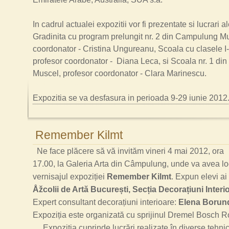
In cadrul actualei expozitii vor fi prezentate si lucrari al
Gradinita cu program prelungit nr. 2 din Campulung Mu
coordonator - Cristina Ungureanu, Scoala cu clasele I
profesor coordonator - Diana Leca, si Scoala nr. 1 d
Muscel, profesor coordonator - Clara Marinescu.
Expozitia se va desfasura in perioada 9-29 iunie 2012
Remember Kilmt
Ne face plăcere să vă invităm vineri 4 mai 2012, ora
17.00, la Galeria Arta din Câmpulung, unde va avea lo
vernisajul expoziției
Remember Kilmt
. Expun elevi ai
Åžcolii de Artă București, Secția Decorațiuni Interi
Expert consultant decorațiuni interioare:
Elena Borun
Expoziția este organizată cu sprijinul Dremel Bosch 
Expoziția cuprinde lucrări realizate în diverse tehnic