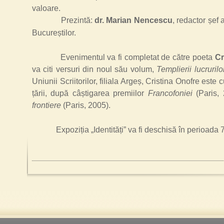
valoare.
Prezintă:
dr. Marian Nencescu
, redactor șef 
Bucureștilor.
Evenimentul va fi completat de către poeta
Cr
va citi versuri din noul său volum,
Templierii lucruril
Uniunii Scriitorilor, filiala Argeș, Cristina Onofre este 
țării, după câștigarea premiilor
Francofoniei
(Paris,
frontiere
(Paris, 2005).
Expoziția
„
Identități
”
va fi deschisă în perioada 7