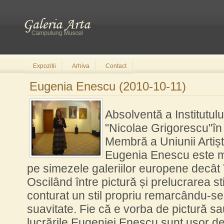
Expozitii
Arhiva
Contact
Eugenia Enescu (2010-10-11)
Absolventă a Institutulu
"Nicolae Grigorescu"în
Membră a Uniunii Artiști
Eugenia Enescu este m
pe simezele galeriilor europene decât
Oscilând între pictură și prelucrarea stic
conturat un stil propriu remarcându-se 
suavitate. Fie că e vorba de pictură sau
lucrările Eugeniei Enescu sunt ușor d