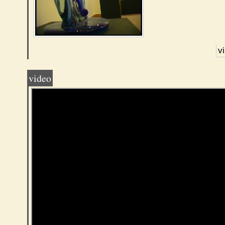
v
video