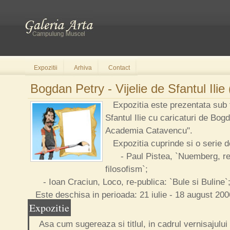
Expozitii
Arhiva
Contact
Bogdan Petry - Vijelie de Sfantul Ilie
Expozitia este prezentata sub ti
Sfantul Ilie cu caricaturi de Bog
Academia Catavencu".
Expozitia cuprinde si o serie de
- Paul Pistea, `Nuemberg, repu
filosofism`;
- Ioan Craciun, Loco, re-publica: `Bule si Buline`
Este deschisa in perioada: 21 iulie - 18 august 200
Expozitie
Asa cum sugereaza si titlul, in cadrul vernisajului 