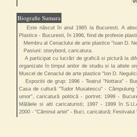
v
Biografie Sumara
Este nãscut în anul 1965 la Bucuresti. A abso
Plastice - Bucuresti, în 1996, fiind de profesie plast
Membru al Cenaclului de arte plastice "Ioan D. Neg
Pasiuni: storybord, caricatura.
A participat cu lucrãri de graficã si picturã la dife
organizate în timpul anilor de studiu si la altele 
Muscel de Cenaclul de arte plastice "Ion D. Negulici
Expozitii de grup: 1996 - Teatrul "Nottara" - Buc
Casa de culturã "Tudor Musatescu" - Câmpulung "F
umor", caricaturã politicã - portret; 1999 - Bucure
Mãlãele si alti caricaturisti; 1997 - 1999 în S.U.A
2000 - "Cãminul artei" - Buci, caricaturã; Festivalul