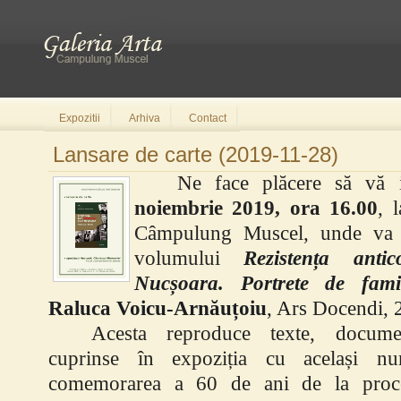
Expozitii
Arhiva
Contact
Lansare de carte (2019-11-28)
Ne face plăcere să vă 
noiembrie 2019, ora 16.00
, 
Câmpulung Muscel, unde va a
volumului
Rezistența ant
Nucșoara. Portrete de famil
Raluca Voicu-
Arnăuțoiu
, Ars Docendi, 
Acesta
reproduce texte, documen
cuprinse în expoziția cu același nu
comemorarea a 60 de ani de la proces