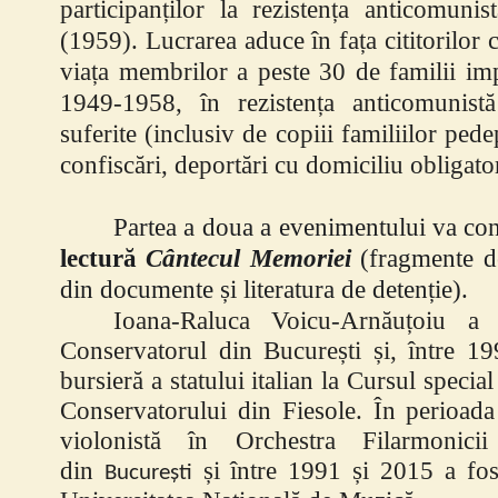
participanților la rezistența anticomuni
(1959).
Lucrarea aduce în fața cititorilor
viața membrilor a peste 30 de familii imp
1949-1958, în rezistența anticomunistă
suferite (inclusiv de copiii familiilor ped
confiscări, deportări cu domiciliu obligator
Partea a doua a evenimentului va co
lectură
Cântecul Memoriei
(fragmente de
din documente și literatura de detenție).
Ioana-Raluca Voicu-Arnăuțoiu a 
Conservatorul din București și, între 19
bursieră a statului italian la Cursul specia
Conservatorului din Fiesole.
În perioad
violonistă în Orchestra Filarmonic
din
și între 1991 și 2015 a fost
București