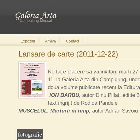
Expozitii
Arhiva
Contact
Lansare de carte (2011-12-22)
Ne face placere sa va invitam marti 27
11, la Galeria Arta din Campulung, und
doua volume publicate recent la Editura
ION BARBU
,
autor Dinu Pillat, editie 
text ingrijit de Rodica Pandele
MUSCELUL. Marturii in timp,
autor Adrian Savoiu
fotografie