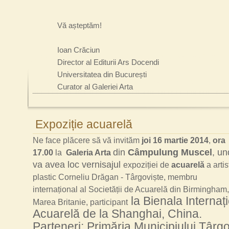
Vă așteptăm!
Ioan Crăciun
Director al Editurii Ars Docendi
Universitatea din București
Curator al Galeriei Arta
Expoziție acuarelă
Ne face plăcere să vă invităm
joi 16 martie 2014
,
ora
din
Câmpulung Muscel
, u
17.00
la
Galeria Arta
va avea loc vernisajul
expoziției de
acuarelă
a artis
plastic Corneliu Drăgan - Târgoviște, membru
internațional al Societății de Acuarelă din Birmingham,
la Bienala Internaț
Marea Britanie, participant
Acuarelă de la Shanghai, China.
Parteneri: Primăria Municipiului Târgo