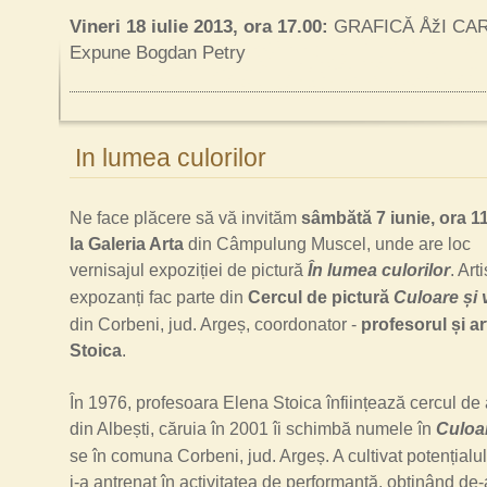
Vineri 18 iulie 2013, ora 17.00:
GRAFICĂ ÅžI CA
Expune Bogdan Petry
In lumea culorilor
Ne face plăcere să vă invităm
sâmbătă 7 iunie, ora 11
la Galeria Arta
din Câmpulung Muscel, unde are loc
vernisajul expoziției de pictură
În lumea culorilor
. Arti
expozanți fac parte din
Cercul de pictură
Culoare
și
din Corbeni, jud. Argeș, coordonator -
profesorul
și
ar
Stoica
.
În 1976, profesoara Elena Stoica înființează cercul de 
din Albești, căruia în 2001 îi schimbă numele în
Culoa
se în comuna Corbeni, jud. Argeș. A cultivat potențialul 
i-a antrenat în activitatea de performanță, obținând de-