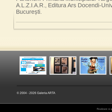
A.L.Z.I.A.R., Editura Ars Docendi-Univ
București
.
© 2004 - 2026 Galeria ARTA
Realizare si 