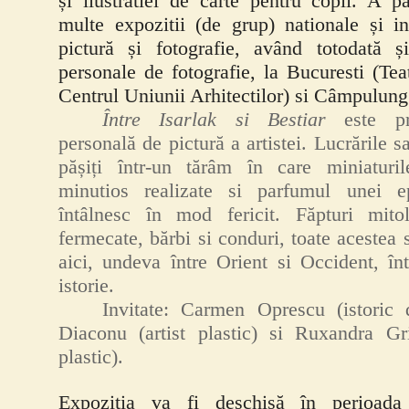
și ilustratiei de carte pentru copii. A pa
multe expozitii (de grup) nationale și in
pictură și fotografie, având totodată și
personale de fotografie, la Bucuresti (Tea
Centrul Uniunii Arhitectilor) si Câmpulung
Între Isarlak si Bestiar
este pr
personală de pictură a artistei. Lucrările s
pășiți într-un tărâm în care miniaturil
minutios realizate si parfumul unei e
întâlnesc în mod fericit. Făpturi mitol
fermecate, bărbi si conduri, toate acestea s
aici, undeva între Orient si Occident, înt
istorie.
Invitate: Carmen Oprescu (istoric 
Diaconu (artist plastic) si Ruxandra Gri
plastic).
Expozi
ția va fi
deschisă
în perioada