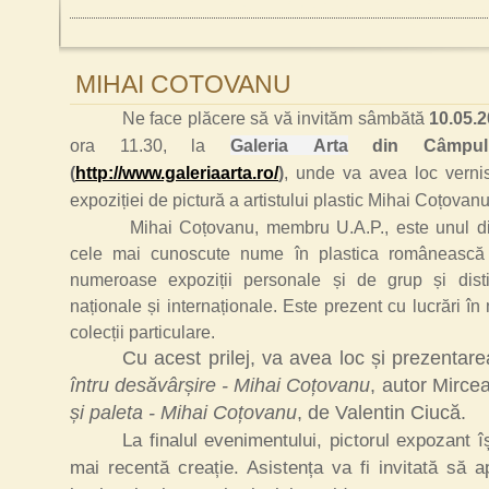
MIHAI COTOVANU
Ne face plăcere să vă invităm sâmbătă
10.05.
ora 11.30, la
Galeria
Arta
din Câmpul
(
http://www.galeriaarta.ro/
)
, unde va avea loc vernis
expoziției
de pictură a artistului plastic Mihai Coțovan
Mihai Coțovanu, membru U.A.P., este unul di
cele mai cunoscute nume în plastica românească
numeroase expoziții personale și de grup și distin
naționale și internaționale. Este prezent cu lucrări în
colecții particulare.
Cu acest prilej, va avea loc și prezentar
întru desăvârșire - Mihai Coțovanu
, autor Mirce
și paleta - Mihai Coțovanu
, de Valentin Ciucă.
La finalul evenimentului, pictorul expozant 
mai recentă creație. Asistența va fi invitată să a