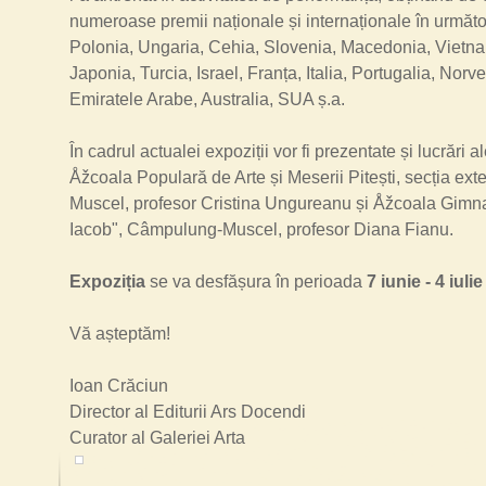
numeroase premii naționale
și
internaționale în următoa
Polonia, Ungaria, Cehia, Slovenia, Macedonia, Vietna
Japonia, Turcia, Israel, Franța, Italia, Portugalia, Norve
Emiratele Arabe, Australia, SUA ș.a.
În cadrul actualei expoziții vor fi prezentate
și
lucrări al
Åžcoala Populară de Arte și Meserii Pitești, secția e
Muscel, profesor Cristina Ungureanu și Åžcoala Gimna
Iacob", Câmpulung-Muscel, profesor Diana Fianu.
Expoziția
se va desfășura în perioada
7 iunie - 4 iuli
Vă așteptăm!
Ioan Crăciun
Director al Editurii Ars Docendi
Curator al Galeriei Arta