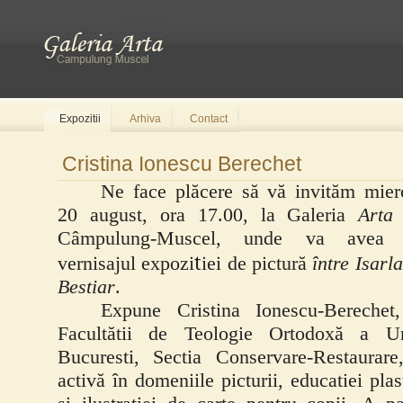
Expozitii
Arhiva
Contact
Cristina Ionescu Berechet
Ne face plăcere să vă invităm mier
20 august, ora 17.00, la Galeria
Arta
Câmpulung-Muscel, unde va avea 
t
vernisajul expozi
iei de pictură
între Isarla
Bestiar
.
Expune Cristina Ionescu-Berechet
Facultătii de Teologie Ortodoxă a Uni
Bucuresti, Sectia Conservare-Restaurar
activă în domeniile picturii, educatiei plas