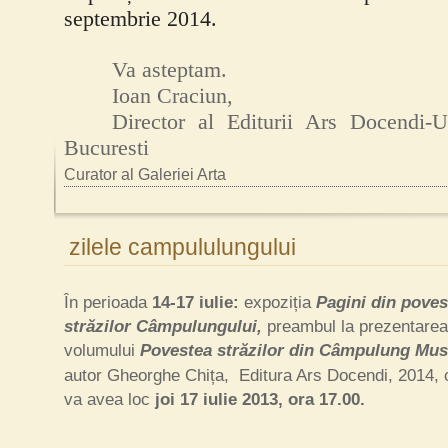
septembrie 2014.
Va asteptam.
Ioan Craciun,
Director al Editurii Ars Docendi-U
Bucuresti
Curator al Galeriei Arta
zilele campululungului
În perioada
14-17 iulie:
expoziția
Pagini din poves
străzilor Câmpulungului,
preambul la prezentarea
volumului
Povestea str
ăzilor din Câmpulung Mus
autor Gheorghe Chița, Editura Ars Docendi, 2014, 
va avea loc
j
oi 17 iulie 2013, ora 17.00.